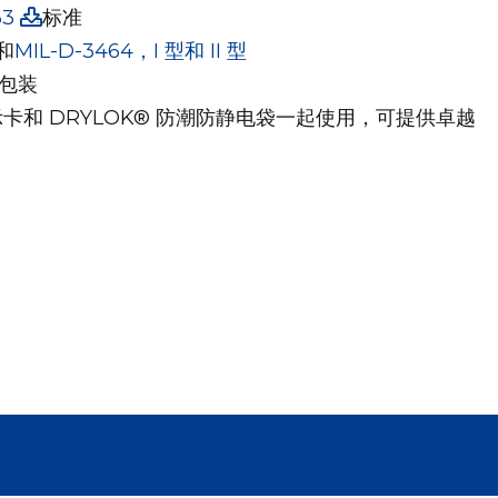
33
标准
和
MIL-D-3464，I 型和 II 型
的包装
度指示卡和 DRYLOK® 防潮防静电袋一起使用，可提供卓越