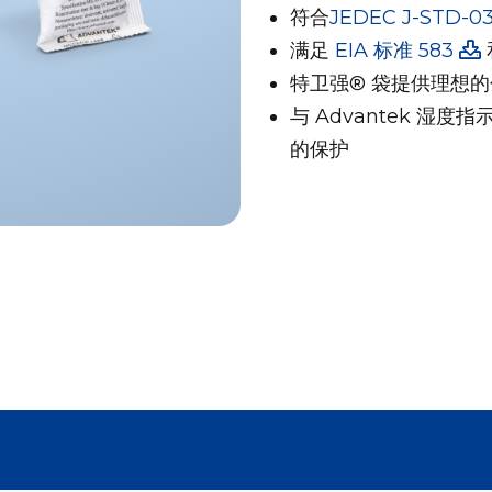
符合
JEDEC J-STD-0
满足
EIA 标准 583
特卫强® 袋提供理想
与 Advantek 湿
的保护