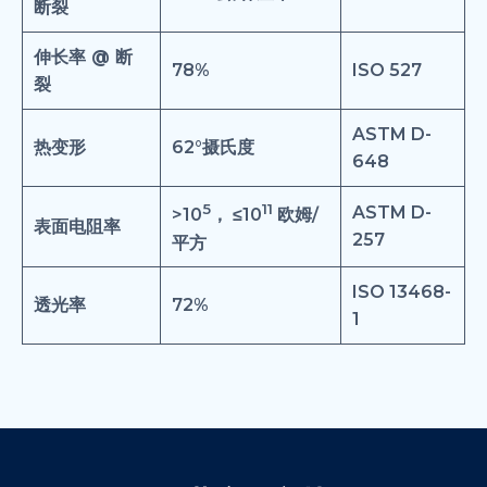
断裂
伸长率 @ 断
78%
ISO 527
裂
ASTM D-
热变形
62°摄氏度
648
5
11
ASTM D-
>10
， ≤10
欧姆/
表面电阻率
257
平方
ISO 13468-
透光率
72%
1