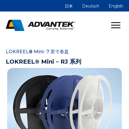
日本
Deutsch
English
LOKREEL® Mini- 7 英寸卷盘
LOKREEL® Mini – RJ 系列